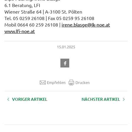
6.1 Beratung, LFI
Wiener Straße 64 | A-3100 St. Pölten
Tel. 05 0259 26108 | Fax 05 0259 95 26108
Mobil 0664 60 259 26108 |
irene.blasge@lk-noe.at
www.lfi-noe.at
15.01.2025
Empfehlen
Drucken
VORIGER ARTIKEL
NÄCHSTER ARTIKEL
LFI-Zertifikatslehrgang Natur-
LFI-Zertifikatslehrgang Agroforst
und Landschaftsvermittlung
- Zukunftsfähige Landwirtschaft
durch Einbindung von Gehölzen