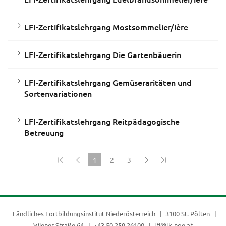
LFI-Zertifikatslehrgang Mostsommelier/ière
LFI-Zertifikatslehrgang Die Gartenbäuerin
LFI-Zertifikatslehrgang Gemüseraritäten und
Sortenvariationen
LFI-Zertifikatslehrgang Reitpädagogische
Betreuung
1
2
3
(current)
Ländliches Fortbildungsinstitut Niederösterreich
3100 St. Pölten
Wiener Straße 64
+43 50 259 26100
lfi@lk-noe.at