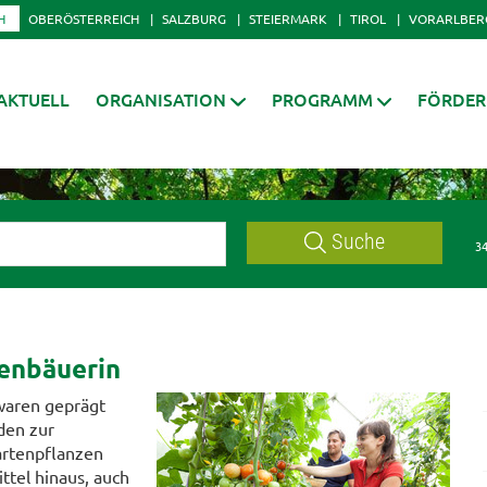
H
OBERÖSTERREICH
SALZBURG
STEIERMARK
TIROL
VORARLBER
AKTUELL
ORGANISATION
PROGRAMM
FÖRDE
Suche
34
tenbäuerin
 waren geprägt
den zur
artenpflanzen
ttel hinaus, auch