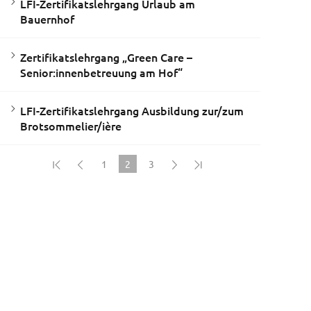
LFI-Zertifikatslehrgang Urlaub am
Bauernhof
Zertifikatslehrgang „Green Care –
Senior:innenbetreuung am Hof“
LFI-Zertifikatslehrgang Ausbildung zur/zum
Brotsommelier/ière
1
2
3
(current)