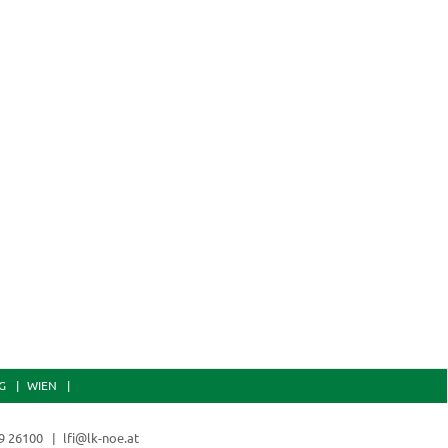
G
WIEN
9 26100
lfi@lk-noe.at