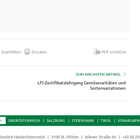
Empfehlen
Drucken
PDF erstellen
ZUM NÄCHSTEN ARTIKEL
LFI-Zertifikatslehrgang Gemüseraritäten und
Sortenvariationen
H
OBERÖSTERREICH
SALZBURG
STEIERMARK
TIROL
VORARLBER
institut Niederösterreich
3100 St. Pölten
Wiener Straße 64
+43 50 25