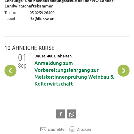
Lehrlings- und Fachausbildungsstelle bei der NÖ Landes-
Landwirtschaftskammer
Telefon
05 0259 26400
E-Mail
lfa@lk-noe.at
10 ÄHNLICHE KURSE
01
01
Dauer: 480 Einheiten
Anmeldung zum
Sep
Sep
Vorbereitungslehrgang zur
Meister:innenprüfung Weinbau &
Kellerwirtschaft
Empfehlen
Drucken