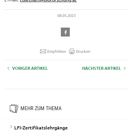
08.05.2023
Empfehlen
Drucken
VORIGER ARTIKEL
NÄCHSTER ARTIKEL
LFI-Zertifikatslehrgang
LFI-Zertifikatslehrgang
Bodenpraktiker für das Grünland
Edelbrandsommelier/ière
MEHR ZUM THEMA
LFI-Zertifikatslehrgänge